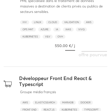
PME spécialisée dans le traitement de données
massives a destination de clients privés ou publics de
secteurs sensibles.
IVV
LINUX
CLOUD
VALIDATION
AWS
OPS MKT
AZURE
IA
IAAS
IVVQ
KUBERNETES
V&V
OVH
550.00 €/ j
offre pourvue
Développeur Front End React &
Typescript
Groupe média français
AWS
ELASTICSEARCH
MARIADB
DOCKER
FRONT END
REACT.JS
KUBERNETES
TYPESCRIPT