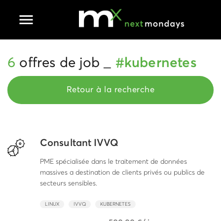
Ouvrir le menu principal
6
offres de job _
#kubernetes
Retour à la recherche
Consultant IVVQ
PME spécialisée dans le traitement de données
massives a destination de clients privés ou publics de
secteurs sensibles.
LINUX
IVVQ
KUBERNETES