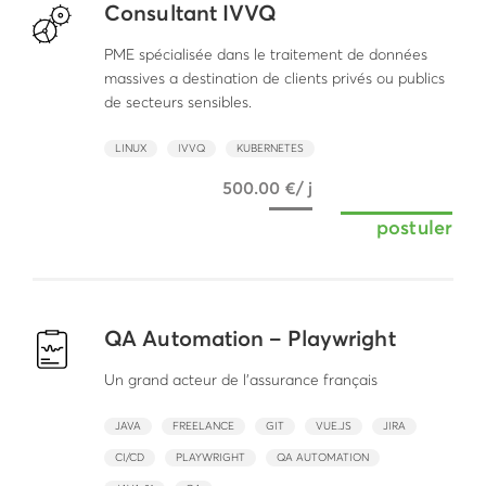
Consultant IVVQ
PME spécialisée dans le traitement de données
massives a destination de clients privés ou publics
de secteurs sensibles.
LINUX
IVVQ
KUBERNETES
500.00 €/ j
postuler
QA Automation – Playwright
Un grand acteur de l’assurance français
JAVA
FREELANCE
GIT
VUE.JS
JIRA
CI/CD
PLAYWRIGHT
QA AUTOMATION