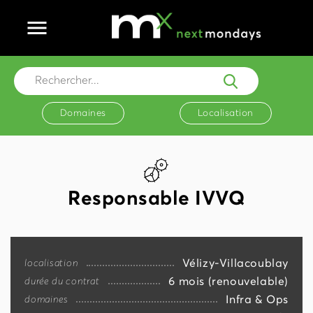
Ouvrir le menu principal
Rechercher...
Domaines
Localisation
Responsable IVVQ
Vélizy-Villacoublay
localisation
6 mois (renouvelable)
durée du contrat
Infra & Ops
domaines