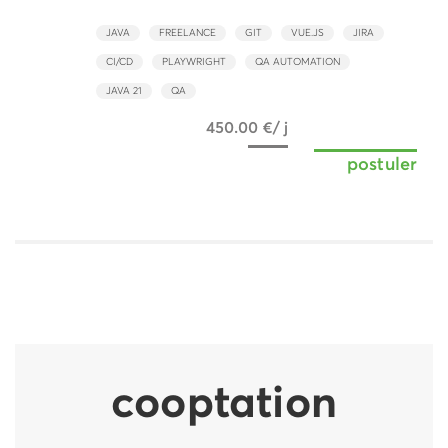
JAVA
FREELANCE
GIT
VUE.JS
JIRA
CI/CD
PLAYWRIGHT
QA AUTOMATION
JAVA 21
QA
450.00 €/ j
postuler
cooptation