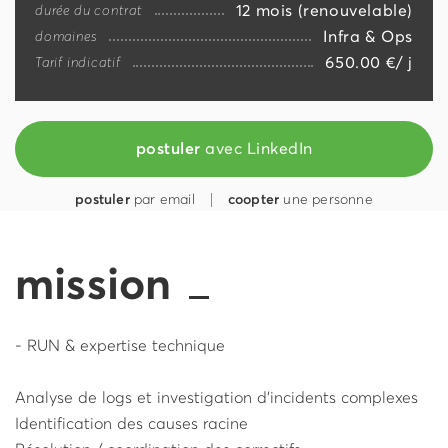
12 mois (renouvelable)
durée du contrat
Infra & Ops
domaines
650.00 €/ j
Tarif indicatif
postuler
avec LinkedIn
postuler
par email
coopter
une personne
mission
- RUN & expertise technique
Analyse de logs et investigation d’incidents complexes
Identification des causes racine