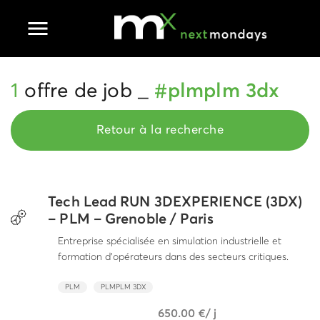
Ouvrir le menu principal
1
offre de job _
#plmplm 3dx
Retour à la recherche
Tech Lead RUN 3DEXPERIENCE (3DX)
– PLM – Grenoble / Paris
Entreprise spécialisée en simulation industrielle et
formation d’opérateurs dans des secteurs critiques.
PLM
PLMPLM 3DX
650.00 €/ j