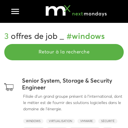
Ouvrir le menu principal
3
offres de job _
#windows
Retour à la recherche
Senior System, Storage & Security
Engineer
Filiale d'un grand groupe présent à l'international, dont
le métier est de fournir des solutions logicielles dans le
domaine de l'énergie.
WINDOWS
VIRTUALISATION
VMWARE
SÉCURITÉ