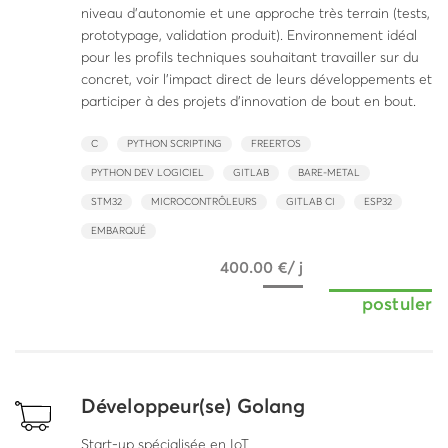
niveau d’autonomie et une approche très terrain (tests,
prototypage, validation produit). Environnement idéal
pour les profils techniques souhaitant travailler sur du
concret, voir l’impact direct de leurs développements et
participer à des projets d’innovation de bout en bout.
C
PYTHON SCRIPTING
FREERTOS
PYTHON DEV LOGICIEL
GITLAB
BARE-METAL
STM32
MICROCONTRÔLEURS
GITLAB CI
ESP32
EMBARQUÉ
400.00 €/ j
postuler
Développeur(se) Golang
Start-up spécialisée en IoT