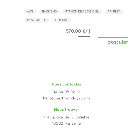
AWS
BACK END
PYTHON DEV LOGICIEL
API REST
POSTGRESQL
GOLANG
570.00 €/ j
postuler
Nous contacter
04 84 08 02 10
hello@nextmondays.com
Nous trouver
11-13 place de la Joliette
13002 Marseille