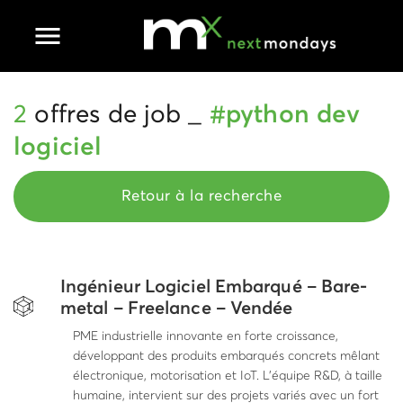
Ouvrir le menu principal
2
offres de job _
#python dev
logiciel
Retour à la recherche
Ingénieur Logiciel Embarqué – Bare-
metal – Freelance – Vendée
PME industrielle innovante en forte croissance,
développant des produits embarqués concrets mêlant
électronique, motorisation et IoT. L’équipe R&D, à taille
humaine, intervient sur des projets variés avec un fort