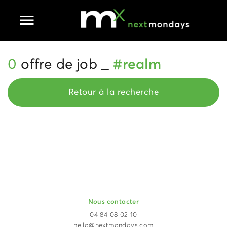
Ouvrir le menu principal
0
offre de job _
#realm
Retour à la recherche
Nous contacter
04 84 08 02 10
hello@nextmondays.com