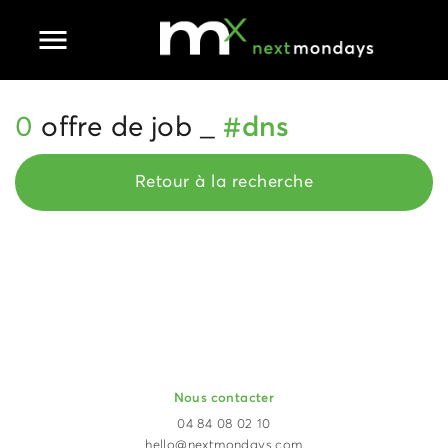
Ouvrir le menu principal
0
offre de job _
#dns
Retour à la recherche
Nous contacter
04 84 08 02 10
hello@nextmondays.com