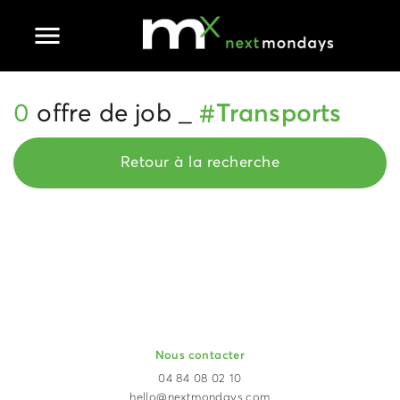
Ouvrir le menu principal
0
offre de job _
#Transports
Retour à la recherche
Nous contacter
04 84 08 02 10
hello@nextmondays.com